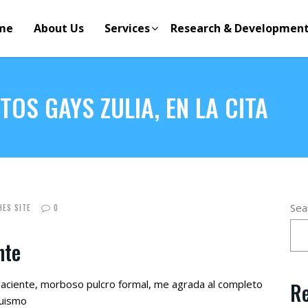
me
About Us
Services
Research & Developmen
OS GAYS ZULIA, EN LA CITA
Sea
ES SITE
0
nte
laciente, morboso pulcro formal, me agrada al completo
Re
quismo