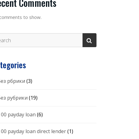
ecent Comments
comments to show.
tegories
 Без рбрики
(3)
 Без рубрики
(19)
100 payday loan
(6)
100 payday loan direct lender
(1)