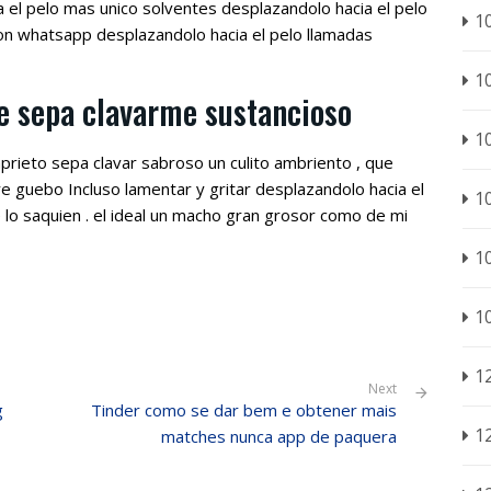
a el pelo mas unico solventes desplazandolo hacia el pelo
1
ion whatsapp desplazandolo hacia el pelo llamadas
1
 sepa clavarme sustancioso
1
rieto sepa clavar sabroso un culito ambriento , que
 guebo Incluso lamentar y gritar desplazandolo hacia el
1
lo saquien . el ideal un macho gran grosor como de mi
1
1
1
Next
g
Tinder como se dar bem e obtener mais
1
matches nunca app de paquera