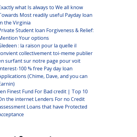
Exactly what Is always to We all know
Towards Most readily useful Payday loan
In the Virginia
Private Student loan Forgiveness & Relief:
Mention Your options
Gledeen : la raison pour la quelle il
convient collectivement toi-meme publier
en surfant sur notre page pour voit
Interest-100 % free Pay day loan
Applications (Chime, Dave, and you can
Earnin)
ten Finest Fund For Bad credit | Top 10
On the internet Lenders For no Credit
assessment Loans that have Protected
Acceptance