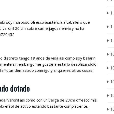
1
lo soy morboso ofresco asistencia a caballero que
1
 varonil 20 cm sobre carne jugosa envia y no ha
26720452
1
1
lo discreto tengo 19 anos de vida asi­ como soy bailarin
lmente sin embargo me gustaria estarlo desplazandolo
1
 disfrutar demasiado conmigo y si quieres otras cosas
1
rado dotado
1
a, varonil asi­ como con un verga de 23cm ofrezco mis
lo el rol de activo estando bastante complaciente,
1