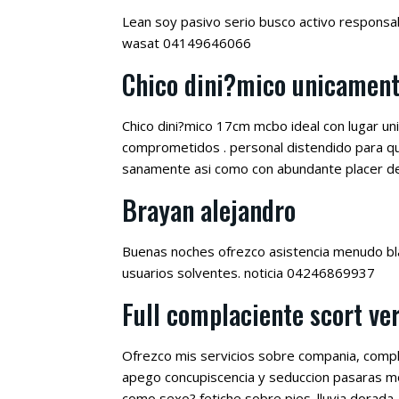
Lean soy pasivo serio busco activo responsab
wasat 04149646066
Chico dini?mico unicament
Chico dini?mico 17cm mcbo ideal con lugar u
comprometidos . personal distendido para qu
sanamente asi­ como con abundante placer de 
Brayan alejandro
Buenas noches ofrezco asistencia menudo blan
usuarios solventes. noticia 04246869937
Full complaciente scort ver
Ofrezco mis servicios sobre compania, compla
apego concupiscencia y seduccion pasaras mom
como sexo? fetiche sobre pies. lluvia dorada .