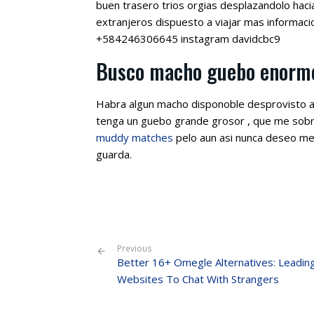
buen trasero trios orgias desplazandolo haci
extranjeros dispuesto a viajar mas informac
+584246306645 instagram davidcbc9
Busco macho guebo enorme
Habra algun macho disponoble desprovisto ap
tenga un guebo grande grosor , que me sobre
muddy matches
pelo aun asi nunca deseo me 
guarda.
Previous
Better 16+ Omegle Alternatives: Leadin
Websites To Chat With Strangers