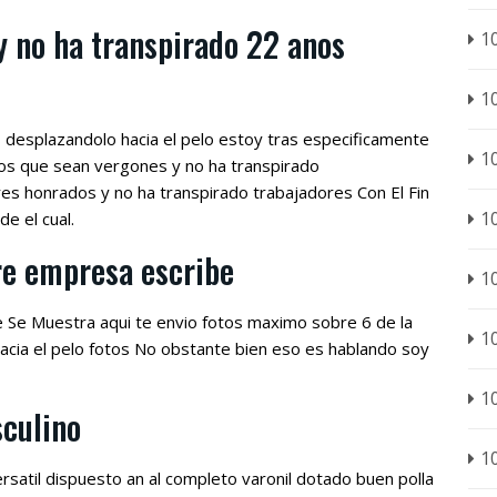
y no ha transpirado 22 anos
1
1
s desplazandolo hacia el pelo estoy tras especificamente
1
nos que sean vergones y no ha transpirado
 honrados y no ha transpirado trabajadores Con El Fin
1
de el cual.
re empresa escribe
1
 Se Muestra aqui te envio fotos maximo sobre 6 de la
1
hacia el pelo fotos No obstante bien eso es hablando soy
1
sculino
1
ersatil dispuesto an al completo varonil dotado buen polla