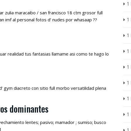
1
 zulia maracaibo / san francisco 18 ctm grosor full
1
n imf al personal fotos d’ nudes por whasaap ??
1
1
tuar realidad tus fantasias llamame asi­ como te hago lo
1
1
’ gym diacreto con sitio full morbo versatilidad plena
1
vos dominantes
1
ovechamiento lentes; pasivo; mamador ; sumiso; busco
1
1