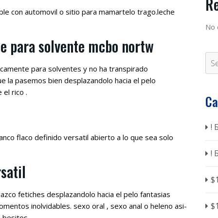
R
le con automovil o sitio para mamartelo trago.leche
No 
e para solvente mcbo nortw
nicamente para solventes y no ha transpirado
e la pasemos bien desplazandolo hacia el pelo
el rico .
Ca
!
co flaco definido versatil abierto a lo que sea solo
!
satil
$
zco fetiches desplazandolo hacia el pelo fantasias
$
entos inolvidables. sexo oral , sexo anal o heleno asi­
 besitos.