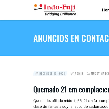
Ho
ANUNCIOS EN CONTACT
DECEMBER 10, 2021
ADMIN
MUDDY MATCH
Quemado 21 cm complacie
Quemado, afilado mido 1, 65. 21cm full comp
clase de fantasia soy fanatico de sadomaso