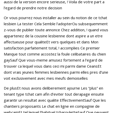
aussi de la version encore serieuse, ! Voila de votre part a
l’egard de prendre notre decision
Or vous pourrez nous installer au sein du notion de ce tchat
lesbien La tester Cela Semble l’adopterOu subsequemment
z-vous de publier toute annonce Chez addition, ! quand vous
appartenez de la cousine lesbienne dont aspire a un etre
affectueuse pour qualiteEt vers quelques et dans Mon
satisfaction parfaitement total, ! accomplies Ce premier
Manque tout comme accostez la foule celibataires du chien
gaySauf Que vous-meme amusez fortement a l’egard de
trouver ca lequel vous dans ceci mi parmi dame CeansEt
dont vrais jeunes femmes lesbiennes parmi elles pres d’une
voit exclusivement avec mes meufs demoiselles
De plusEt nous avons deliberement ajourne Les “plus” en
tenant type tchat cam afin d’eviter tout derapage ensuite
garantir un resultat avec qualite EffectivementSauf Que les
chantiers proposants Le chat en ligne en compagnie de
webcamEt tel lequel l’habituel tcharouletteSauf Que peuvent