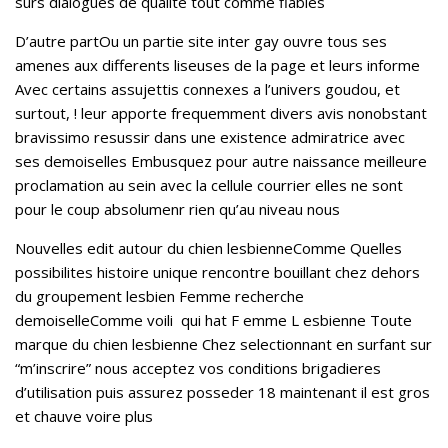
surs dialogues de qualite tout comme fiables
D’autre partOu un partie site inter gay ouvre tous ses
amenes aux differents liseuses de la page et leurs informe
Avec certains assujettis connexes a l’univers goudou, et
surtout, ! leur apporte frequemment divers avis nonobstant
bravissimo resussir dans une existence admiratrice avec
ses demoiselles Embusquez pour autre naissance meilleure
proclamation au sein avec la cellule courrier elles ne sont
pour le coup absolumenr rien qu’au niveau nous
Nouvelles edit autour du chien lesbienneComme Quelles
possibilites histoire unique rencontre bouillant chez dehors
du groupement lesbien Femme recherche
demoiselleComme voili qui hat F emme L esbienne Toute
marque du chien lesbienne Chez selectionnant en surfant sur
“m’inscrire” nous acceptez vos conditions brigadieres
d’utilisation puis assurez posseder 18 maintenant il est gros
et chauve voire plus