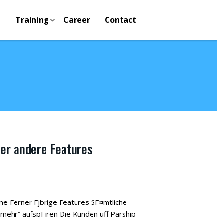
t
Training
Career
Contact
ner andere Features
me Ferner Гјbrige Features SГ¤mtliche
 mehr” aufspГјren Die Kunden uff Parship