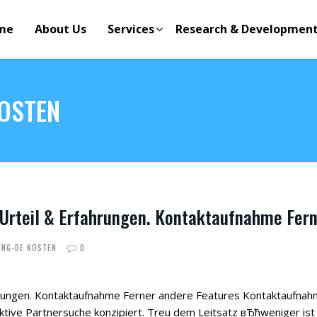
me
About Us
Services
Research & Developmen
KOSTEN
 Urteil & Erfahrungen. Kontaktaufnahme Fer
ING-DE KOSTEN
0
ahrungen. Kontaktaufnahme Ferner andere Features Kontaktaufnah
ktive Partnersuche konzipiert. Treu dem Leitsatz вЂћweniger ist