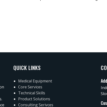
QUICK LINKS
CO
Add
Medical Equipment
 on
Core Services
Ind
Technical Skills
Slo
s.
Product Solutions
Cus
nce
Consulting Serivces