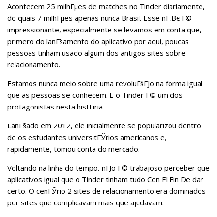
Acontecem 25 milhГµes de matches no Tinder diariamente,
do quais 7 milhГµes apenas nunca Brasil. Esse nГ‚Вє Г©
impressionante, especialmente se levamos em conta que,
primero do lanГ§amento do aplicativo por aqui, poucas
pessoas tinham usado algum dos antigos sites sobre
relacionamento.
Estamos nunca meio sobre uma revoluГ§ГЈo na forma igual
que as pessoas se conhecem. E o Tinder Г© um dos
protagonistas nesta histГіria.
LanГ§ado em 2012, ele inicialmente se popularizou dentro
de os estudantes universitГЎrios americanos e,
rapidamente, tomou conta do mercado.
Voltando na linha do tempo, nГЈo Г© trabajoso perceber que
aplicativos igual que o Tinder tinham tudo Con El Fin De dar
certo. O cenГЎrio 2 sites de relacionamento era dominados
por sites que complicavam mais que ajudavam.