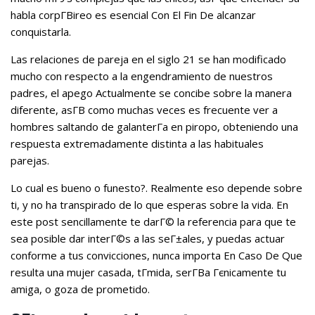
habla corpГ­Віreo es esencial Con El Fin De alcanzar
conquistarla.
Las relaciones de pareja en el siglo 21 se han modificado
mucho con respecto a la engendramiento de nuestros
padres, el apego Actualmente se concibe sobre la manera
diferente, asГ­В­ como muchas veces es frecuente ver a
hombres saltando de galanterГ­a en piropo, obteniendo una
respuesta extremadamente distinta a las habituales
parejas.
Lo cual es bueno o funesto?. Realmente eso depende sobre
ti, y no ha transpirado de lo que esperas sobre la vida. En
este post sencillamente te darГ© la referencia para que te
sea posible dar interГ©s a las seГ±ales, y puedas actuar
conforme a tus convicciones, nunca importa En Caso De Que
resulta una mujer casada, tГ­mida, serГ­В­a Гєnicamente tu
amiga, o goza de prometido.