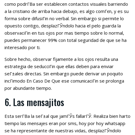
como podrГ­В­a ser establecen contactos visuales barriendo
a la cristiano de arriba hacia debajo, es algo comГєn, y es su
forma sobre difusiГіn no verbal. Sin embargo si permite lo
opuesto contigo, desplazГЎndolo hacia el pelo guarda la
observaciГіn en tus ojos por mas tiempo sobre lo normal,
puedes permanecer 99% con total seguridad de que se ha
interesado por ti.
Sobre hecho, observar fijamente a los ojos resulta una
estrategia de seducciГіn que ellas deben para enviar
seГ±ales directas. Sin embargo puede derivar un poquito
incГіmodo En Caso De Que ese comunicaciГіn se prolonga
por abundante tiempo.
6. Las mensajitos
Esta serГ­В­a la seГ±al que jamГЎs fallarГЎ. Realiza bien harto
tiempo las mensajes eran por sms, hoy por hoy whatsapp
se ha representante de nuestras vidas, desplazГЎndolo