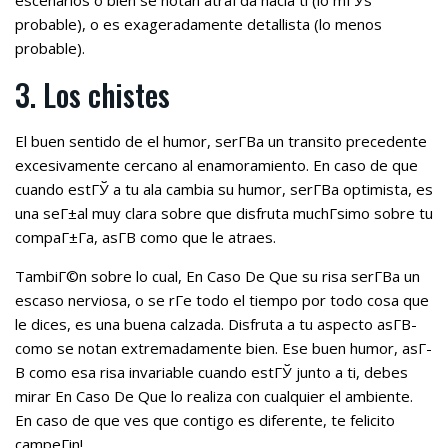
escenarios o bien se notan atraГ­da hacia ti (lo mГЎs
probable), o es exageradamente detallista (lo menos
probable).
3. Los chistes
El buen sentido de el humor, serГ­В­a un transito precedente
excesivamente cercano al enamoramiento. En caso de que
cuando estГЎ a tu ala cambia su humor, serГ­В­a optimista, es
una seГ±al muy clara sobre que disfruta muchГ­simo sobre tu
compaГ±Г­a, asГ­В­ como que le atraes.
TambiГ©n sobre lo cual, En Caso De Que su risa serГ­В­a un
escaso nerviosa, o se rГ­e todo el tiempo por todo cosa que
le dices, es una buena calzada. Disfruta a tu aspecto asГ­В­
como se notan extremadamente bien. Ese buen humor, asГ­
В­ como esa risa invariable cuando estГЎ junto a ti, debes
mirar En Caso De Que lo realiza con cualquier el ambiente.
En caso de que ves que contigo es diferente, te felicito
campeГіn!.