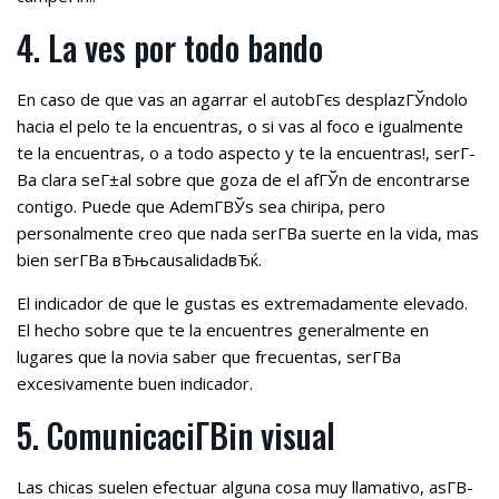
4. La ves por todo bando
En caso de que vas an agarrar el autobГєs desplazГЎndolo
hacia el pelo te la encuentras, o si vas al foco e igualmente
te la encuentras, o a todo aspecto y te la encuentras!, serГ­
В­a clara seГ±al sobre que goza de el afГЎn de encontrarse
contigo. Puede que AdemГ­ВЎs sea chiripa, pero
personalmente creo que nada serГ­В­a suerte en la vida, mas
bien serГ­В­a вЂњcausalidadвЂќ.
El indicador de que le gustas es extremadamente elevado.
El hecho sobre que te la encuentres generalmente en
lugares que la novia saber que frecuentas, serГ­В­a
excesivamente buen indicador.
5. ComunicaciГ­Віn visual
Las chicas suelen efectuar alguna cosa muy llamativo, asГ­В­