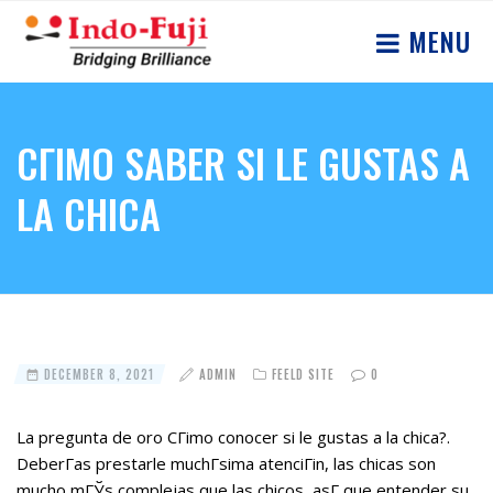
MENU
CГІMO SABER SI LE GUSTAS A
LA CHICA
DECEMBER 8, 2021
ADMIN
FEELD SITE
0
La pregunta de oro CГіmo conocer si le gustas a la chica?.
DeberГ­as prestarle muchГ­sima atenciГіn, las chicas son
mucho mГЎs complejas que las chicos, asГ­ que entender su