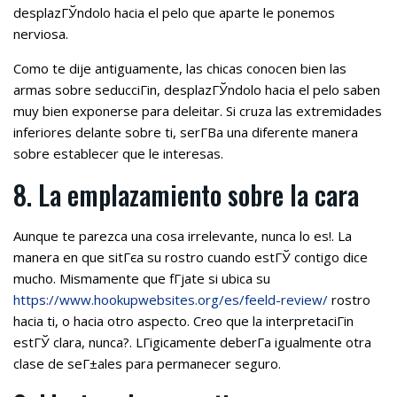
desplazГЎndolo hacia el pelo que aparte le ponemos
nerviosa.
Como te dije antiguamente, las chicas conocen bien las
armas sobre seducciГіn, desplazГЎndolo hacia el pelo saben
muy bien exponerse para deleitar. Si cruza las extremidades
inferiores delante sobre ti, serГ­В­a una diferente manera
sobre establecer que le interesas.
8. La emplazamiento sobre la cara
Aunque te parezca una cosa irrelevante, nunca lo es!. La
manera en que sitГєa su rostro cuando estГЎ contigo dice
mucho. Mismamente que fГ­jate si ubica su
https://www.hookupwebsites.org/es/feeld-review/
rostro
hacia ti, o hacia otro aspecto. Creo que la interpretaciГіn
estГЎ clara, nunca?. LГіgicamente deberГ­a igualmente otra
clase de seГ±ales para permanecer seguro.