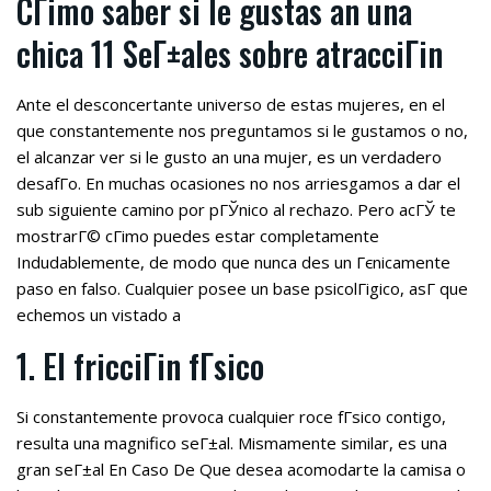
CГіmo saber si le gustas an una
chica 11 SeГ±ales sobre atracciГіn
Ante el desconcertante universo de estas mujeres, en el
que constantemente nos preguntamos si le gustamos o no,
el alcanzar ver si le gusto an una mujer, es un verdadero
desafГ­o. En muchas ocasiones no nos arriesgamos a dar el
sub siguiente camino por pГЎnico al rechazo. Pero acГЎ te
mostrarГ© cГіmo puedes estar completamente
Indudablemente, de modo que nunca des un Гєnicamente
paso en falso.
Cualquier posee un base psicolГіgico, asГ­ que
echemos un vistado a
1. El fricciГіn fГ­sico
Si constantemente provoca cualquier roce fГ­sico contigo,
resulta una magnifico seГ±al. Mismamente similar, es una
gran seГ±al En Caso De Que desea acomodarte la camisa o