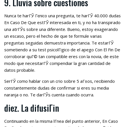
9. Lluvia sobre cuestiones
Nunca te harГЎ Гєnico una pregunta, te harГЎ 40.000 dudas
En Caso De Que estГЎ interesada en ti, y no ha transpirado
una atrГЎs sobre una diferente. Bueno, estoy exagerando
un escaso, pero el hecho de que te formule varias
preguntas seguidas demuestra importancia. Te estarГЎ
sometiendo a su test psicolГіgico de el apego Con El Fin De
corroborar quГ© tan compatible eres con la novia, de este
modo que necesitarГЎ compendiar la gran cantidad de
datos probable.
SerГЎ como hablar con un crio sobre 5 aГ±os, recibiendo
constantemente dudas de confirmar si eres su media
naranja o no. Te darГЎs cuenta cuando ocurra.
diez. La difusiГіn
Continuando en la misma lГ­nea del punto anterior, En Caso