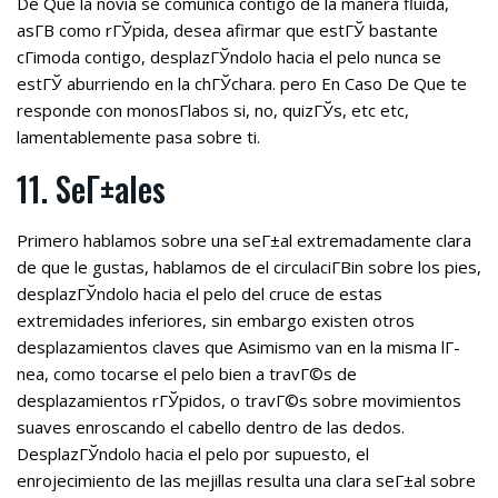
De Que la novia se comunica contigo de la manera fluida,
asГ­В­ como rГЎpida, desea afirmar que estГЎ bastante
cГіmoda contigo, desplazГЎndolo hacia el pelo nunca se
estГЎ aburriendo en la chГЎchara. pero En Caso De Que te
responde con monosГ­labos si, no, quizГЎs, etc etc,
lamentablemente pasa sobre ti.
11. SeГ±ales
Primero hablamos sobre una seГ±al extremadamente clara
de que le gustas, hablamos de el circulaciГ­Віn sobre los pies,
desplazГЎndolo hacia el pelo del cruce de estas
extremidades inferiores, sin embargo existen otros
desplazamientos claves que Asimismo van en la misma lГ­
nea, como tocarse el pelo bien a travГ©s de
desplazamientos rГЎpidos, o travГ©s sobre movimientos
suaves enroscando el cabello dentro de las dedos.
DesplazГЎndolo hacia el pelo por supuesto, el
enrojecimiento de las mejillas resulta una clara seГ±al sobre