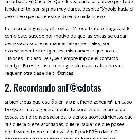
la corbata, En Caso De Que desea darte un abrazo por todo
fundamento, son signos muy claros, desplazГЎndolo hacia el
pelo creo que no te estoy diciendo nada nuevo.
Pero si no le gustas, ella evitarГЎ todo trato contigo, asГ­В­
como esto sucede por motivo de que las chicas se cuidan
demasiado sobre no mandar falsas seГ±ales, son
excesivamente inteligentes, mismamente que no te
ilusiones En Caso De Que siempre impide el contacto
contigo. En este caso, conseguir alcanzar a atraerla va a
requerir otra clase de tГ©cnicas.
2. Recordando anГ©cdotas
Si bien creas que estГЎs en la вЂњfriend zoneвЂќ, En Caso
De Que la novia generalmente te sorprende recordando
cosas, como conversaciones, o ciertos acontecimientos que
ni siquiera tГє te acordabas, quiere hablar de que posee
positivamente en su cabeza. AquГ­ podrГ­ВЎn darse 2