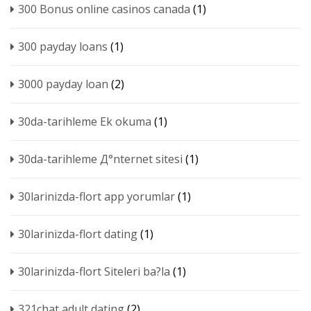
300 Bonus online casinos canada
(1)
300 payday loans
(1)
3000 payday loan
(2)
30da-tarihleme Ek okuma
(1)
30da-tarihleme Д°nternet sitesi
(1)
30larinizda-flort app yorumlar
(1)
30larinizda-flort dating
(1)
30larinizda-flort Siteleri ba?la
(1)
321chat adult dating
(2)