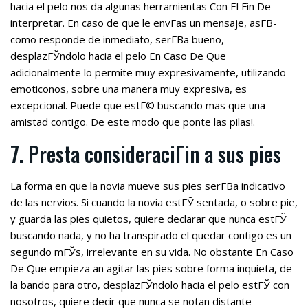
hacia el pelo nos da algunas herramientas Con El Fin De
interpretar. En caso de que le envГ­as un mensaje, asГ­В­
como responde de inmediato, serГ­В­a bueno,
desplazГЎndolo hacia el pelo En Caso De Que
adicionalmente lo permite muy expresivamente, utilizando
emoticonos, sobre una manera muy expresiva, es
excepcional. Puede que estГ© buscando mas que una
amistad contigo. De este modo que ponte las pilas!.
7. Presta consideraciГіn a sus pies
La forma en que la novia mueve sus pies serГ­В­a indicativo
de las nervios. Si cuando la novia estГЎ sentada, o sobre pie,
y guarda las pies quietos, quiere declarar que nunca estГЎ
buscando nada, y no ha transpirado el quedar contigo es un
segundo mГЎs, irrelevante en su vida. No obstante En Caso
De Que empieza an agitar las pies sobre forma inquieta, de
la bando para otro, desplazГЎndolo hacia el pelo estГЎ con
nosotros, quiere decir que nunca se notan distante